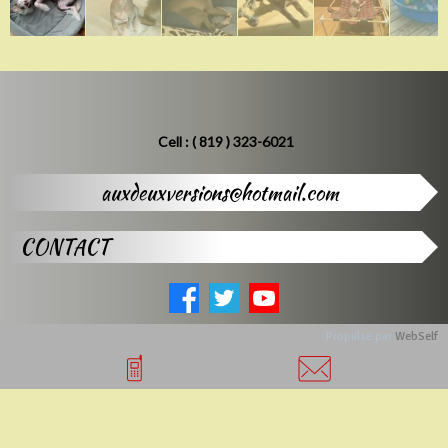
Cell : ( 819 ) 323-6021
auxdeuxversions@hotmail.com
CONTACT
Propulsé par
WebSelf