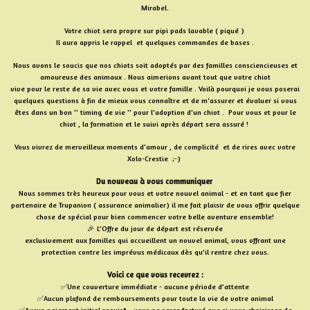
Mirabel.
Votre chiot sera propre sur pipi pads lavable ( piqué )
Il aura appris le rappel et quelques commandes de bases .
Nous avons le soucis que nos chiots soit adoptés par des familles consciencieuses et
amoureuse des animaux . Nous aimerions avant tout que votre chiot
vive pour le reste de sa vie avec vous et votre famille . Voilà pourquoi je vous poserai
quelques questions à fin de mieux vous connaître et de m'assurer et évaluer si vous
êtes dans un bon '' timing de vie '' pour l'adoption d'un chiot . Pour vous et pour le
chiot , la formation et le suivi après départ sera assuré !
Vous vivrez de merveilleux moments d'amour , de complicité et de rires avec votre
Xolo-Crestie ;-)
Du nouveau à vous communiquer
Nous sommes très heureux pour vous et votre nouvel animal - et en tant que fier
partenaire de Trupanion ( assurance animalier) il me fait plaisir de vous offrir quelque
chose de spécial pour bien commencer votre belle aventure ensemble!
🎉 L’Offre du jour de départ est réservée
exclusivement aux familles qui accueillent un nouvel animal, vous offrant une
protection contre les imprévus médicaux dès qu’il rentre chez vous.
Voici ce que vous recevrez :
✅Une couverture immédiate - aucune période d’attente
✅Aucun plafond de remboursements pour toute la vie de votre animal