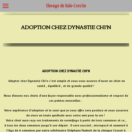
Élevage de Xolo-Crestie
ADOPTION CHEZ DYNASTIE CHI'N
ADOPTION CHEZ DYNASTIE CHI'N
Adopter chez Dynastie Chi'n c'est simple et vous vous assurez d'avoir un chiot en
santé , équilibré , et de grande qualité !
Nous élevons nos chiots d'une façon responsable avec professionnalisme et respect de
ces petites merveilles .
Votre expérience d'adoption et le suivi que je vous offre sera positive et vous assurera
de vivre en toute quiétude avec votre ami pour la vie !
Votre chiot aura reçu ses traitements de vermifuge à partir de trois semaines et ce ,
à tous les deux semaines jusqu'à son départ . Il sera vacciné , micropucé et examiné à
l'âge de 8 semaines par notre vétérinaire Stéphane Faubert de la clinique Cosvet à