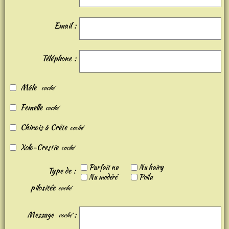
Email
Téléphone
Mâle
Femelle
Chinois à Crête
Xolo-Crestie
Parfait nu
Nu hairy
Type de
Nu modéré
Poilu
pilositée
Message